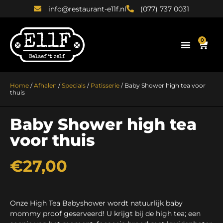
info@restaurant-e11f.nl
(077) 737 0031
0
Home
/
Afhalen
/
Specials
/
Patisserie
/ Baby Shower high tea voor
thuis
Baby Shower high tea
voor thuis
€
27,00
Onze High Tea Babyshower wordt natuurlijk baby
mommy proof geserveerd! U krijgt bij de high tea; een