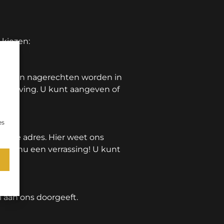
 kiezen:
hten en nagerechten worden in
F beleving. U kunt aangeven of
es
juiste adres. Hier weet ons
t menu een verrassing! U kunt
l aan ons doorgeeft.