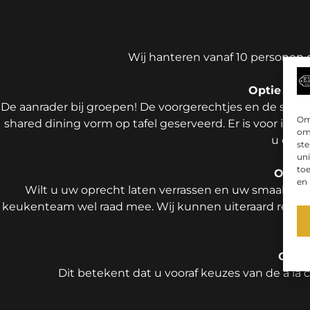
Wij hanteren vanaf 10 personen 
Optie 1: B
De aanrader bij groepen! De voorgerechtjes en de soep
Om 
shared dining vorm op tafel geserveerd. Er is voor ied
om 
u dit m
st
uni
toe
Optie
en
Wilt u uw oprecht laten verrassen en uw smaakpapill
keukenteam wel raad mee. Wij kunnen uiteraard rekeni
kie
Optie
Dit betekent dat u vooraf keuzes van de á la 