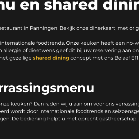
u en shared dini
estaurant in Panningen. Bekijk onze dinerkaart, met orig
 internationale foodtrends. Onze keuken heeft een no-w
lergie of dieetwens geef dit bij uw reservering aan ons
het gezellige
shared dining
concept met ons Belaef E1
rrassingsmenu
n onze keuken? Dan raden wij u aan om voor ons verrassi
reerd wordt door internationale foodtrends en seizoen
gen. De bediening helpt u met oprecht gastheerschap. E11