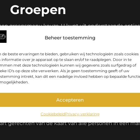
Groepen
een groepsmenu keuze. U kunt uit onderstaande opties
Beheer toestemming
elaef E11F 3-gangen shared dining menu
 wordt per persoon op tafel geserveerd. De hoofdgerec
de beste ervaringen te bieden, gebruiken wij technologieën zoals cookies
er wat wils en er kan genoten worden van de ultieme E11
informatie over je apparaat op te slaan en/of te raadplegen. Door in te
et of zonder ossenhaas wilt bestellen.
emmen met deze technologieën kunnen wij gegevens zoals surfgedrag of
eke ID's op deze site verwerken. Als je geen toestemming geeft of uw
stemming intrekt, kan dit een nadelige invloed hebben op bepaalde functi
 2: Verrassingsmenu 3/4/5/6 gangen
 mogelijkheden.
en een feestje laten vieren, dan bent u bij ons aan het 
ng houden met allergieën en dieetwensen. Wel blijft di
Accepteren
zen of u voor 3/4/5/6 gangen gaat.
Cookiebeleid
Privacy-verklaring
 3: Doorgeven keuzes van de kaart
cart gerechten van de kaart van alle personen in één mai