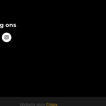
lg ons
Website door
Crispy