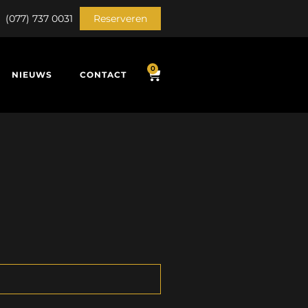
(077) 737 0031
Reserveren
0
NIEUWS
CONTACT