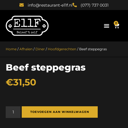
info@restaurant-e11f.nl
(077) 737 0031
0
Home
/
Afhalen
/
Diner
/
Hoofdgerechten
/ Beef steppegras
Beef steppegras
€
31,50
TOEVOEGEN AAN WINKELWAGEN