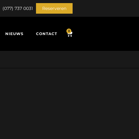
(077) 737 0031
Reserveren
0
NIEUWS
CONTACT