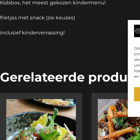
Kidsbox, het meest gekozen kindermenu!
frietjes met snack (zie keuzes)
inclusief kinderverrassing!
Om 
om 
st
uni
toe
Gerelateerde produc
en