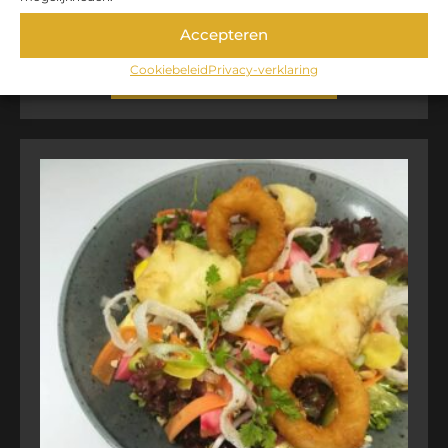
TOM KHA KAI SOEP
Accepteren
€
8,00
Cookiebeleid
Privacy-verklaring
TOEVOEGEN AAN WINKELWAGEN