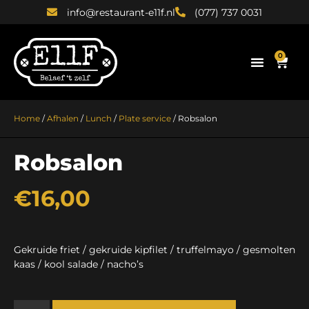
info@restaurant-e11f.nl
(077) 737 0031
0
Home
/
Afhalen
/
Lunch
/
Plate service
/ Robsalon
Robsalon
€
16,00
Gekruide friet / gekruide kipfilet / truffelmayo / gesmolten
kaas / kool salade / nacho’s