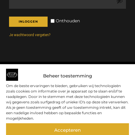
Onthouden
INLOGGEN
Je wachtwoord vergeten?
Beheer toestemming
Om de beste ervaringen te bieden, gebruiken wij technologieën
zoals cookies om informatie over je apparaat op te slaan en/of te
raadplegen. Door in te stemmen met deze technologieën kunnen
wij gegevens zoals surfgedrag of unieke ID's op deze site verwerken.
Als je geen toestemming geeft of uw toestemming intrekt, kan dit
een nadelige invloed hebben op bepaalde functies en
Account
mogelijkheden.
Bestellingen
Accepteren
Accountdetails