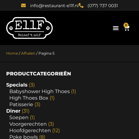
info@restaurant-e11f.nl
(077) 737 0031
0
Home
/
Afhalen
/ Pagina 5
PRODUCTCATEGORIEËN
Specials
(3)
Babyshower High Thoes
(1)
High Thoes Box
(1)
Patisserie
(3)
Diner
(31)
Soepen
(1)
Voorgerechten
(3)
Hoofdgerechten
(12)
Poke bowls
(8)