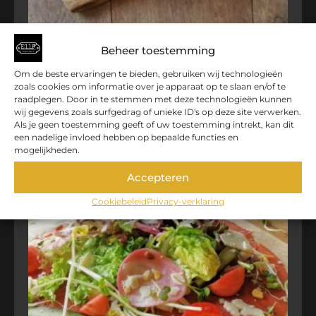
SALADE SURF & TURF
Beheer toestemming
€
22,00
Om de beste ervaringen te bieden, gebruiken wij technologieën
zoals cookies om informatie over je apparaat op te slaan en/of te
TOEVOEGEN AAN WINKELWAGEN
raadplegen. Door in te stemmen met deze technologieën kunnen
wij gegevens zoals surfgedrag of unieke ID's op deze site verwerken.
Als je geen toestemming geeft of uw toestemming intrekt, kan dit
een nadelige invloed hebben op bepaalde functies en
mogelijkheden.
Accepteren
Cookiebeleid
Privacy-verklaring