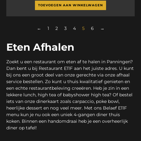
TOEVOEGEN AAN WINKELWAGEN
←
1
2
3
4
5
6
→
Eten Afhalen
Zoekt u een restaurant om eten af te halen in Panningen?
Dan bent u bij Restaurant E11F aan het juiste adres. U kunt
bij ons een groot deel van onze gerechte via onze afhaal
service bestellen. Zo kunt u thuis kwalitatief genieten en
een echte restaurantbeleving creeëren. Heb je zin in een
lekkere lunch, high tea of babyshower high tea? Of bestel
iets van onze dinerkaart zoals carpaccio, poke bowl,
heerlijke dessert en nog veel meer. Met ons Belaef E11F
menu kun je nu ook een uniek 4-gangen diner thuis
koken. Binnen een handomdraai heb je een overheerlijk
diner op tafel!