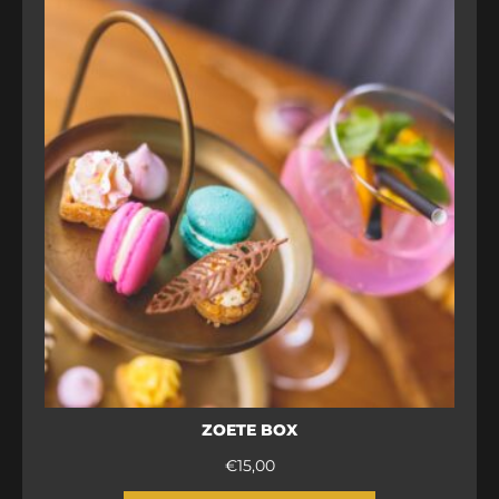
ZOETE BOX
€
15,00