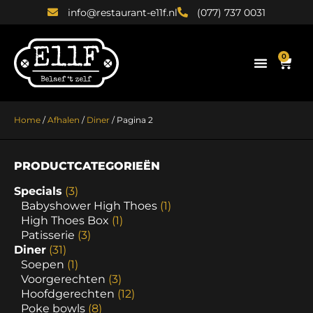
info@restaurant-e11f.nl
(077) 737 0031
0
Home
/
Afhalen
/
Diner
/ Pagina 2
PRODUCTCATEGORIEËN
Specials
(3)
Babyshower High Thoes
(1)
High Thoes Box
(1)
Patisserie
(3)
Diner
(31)
Soepen
(1)
Voorgerechten
(3)
Hoofdgerechten
(12)
Poke bowls
(8)